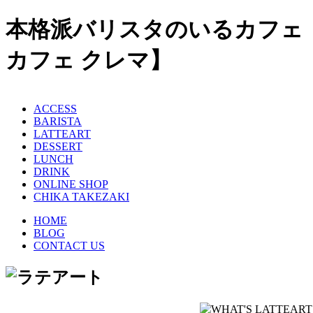
本格派バリスタのいるカフェ latt
カフェ クレマ】
ACCESS
BARISTA
LATTEART
DESSERT
LUNCH
DRINK
ONLINE SHOP
CHIKA TAKEZAKI
HOME
BLOG
CONTACT US